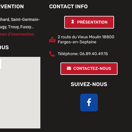
RVENTION
CONTACT INFO
chard, Saint-Germain-
PRÉSENTATION
ugy, Trouy, Fussy…
nes d’intervention.
2 route du Vieux Moulin 18800
Farges-en-Septaine
OUS
Téléphone: 06.89.40.49.15
CONTACTEZ-NOUS
SUIVEZ-NOUS
Facebook