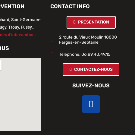
RVENTION
CONTACT INFO
chard, Saint-Germain-
PRÉSENTATION
ugy, Trouy, Fussy…
nes d’intervention.
2 route du Vieux Moulin 18800
Farges-en-Septaine
OUS
Téléphone: 06.89.40.49.15
CONTACTEZ-NOUS
SUIVEZ-NOUS
Facebook